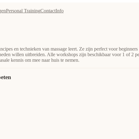
gen
Personal Training
Contact
Info
incipes en technieken van massage leert. Ze zijn perfect voor beginner
eden willen uitbreiden. Alle workshops zijn beschikbaar voor 1 of 2 p
asale kennis om mee naar huis te nemen.
eten