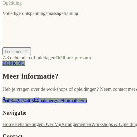
Opleiding
Volledige ontspanningsmassagetraining.
Lees meer
7-8 ochtenden of middagen
€650 per persoon
BOEK NU
Meer informatie?
Heb je vragen over de workshops of opleidingen? Neem contact met on
06-42874405
balanergy@hotmail.com
Navigatie
Home
Behandelingen
Over Mij
Arrangementen
Workshops & Opleidin
Contact